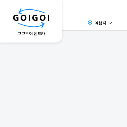
여행지
고고투어 렌트카