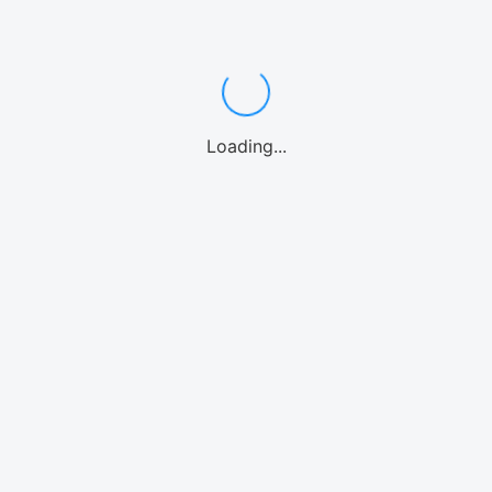
ンダイビング
カヤック
パドルボード
マリンオプション
シーウォーク
ウォーターパー
Loading...
海水族館
北谷
沖縄中部
糸満
南城市
宮古島
石垣島
北海道
リンアクティビティ
モデルプラン
体験
気温・気候
空港