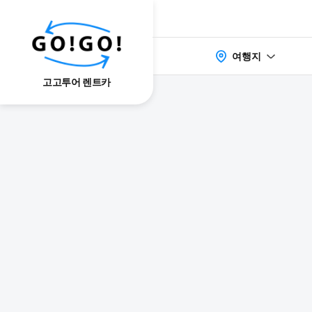
여행지
고고투어 렌트카
検索