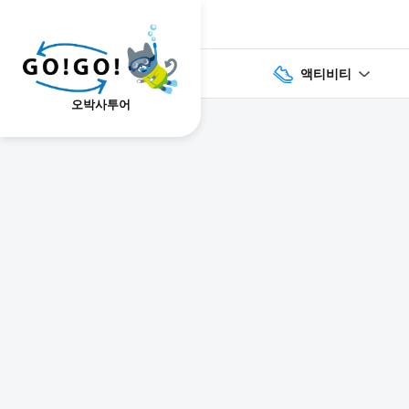
액티비티
오박사투어
GO!GO!