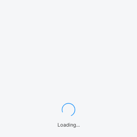
シュノーケル
ダイビング
パラセーリング
カヤック
Loading...