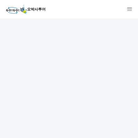
오박사투어
GO!GO!