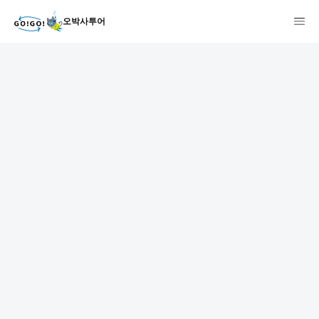
오박사투어
1
2
3
7건
개요
스케줄
장소
상품 및 가격 상세
faq
주의사항
리뷰