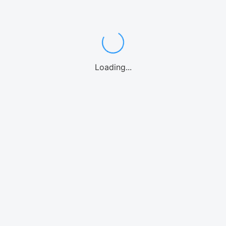
ンダイビング
カヤック
パドルボード
マリンオプション
シーウォーク
ウォーターパー
Loading...
海水族館
北谷
沖縄中部
糸満
南城市
宮古島
石垣島
北海道
リンアクティビティ
モデルプラン
体験
気温・気候
空港