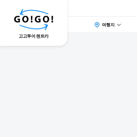
여행지
고고투어 렌트카