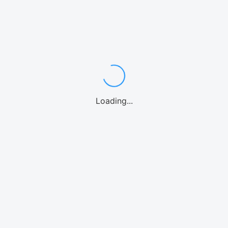
ワゴン・ミニバン7〜8名
中型・SUV
スポーツカー
高級車/外車
10名乗り
レンタカーよくある質問
カテゴリーからアクティビティを選ぶ
シュノーケル
体験ダイビング
パラセーリング
1日観光バス
釣り
ファンダイビング
カヤック
パドルボード
マリンオプション
シーウォーク
Loading...
ウォーターパーク
ホエールウォッチング
海水浴
ストリートカート
クルーズ
エリアからアクティビティを選ぶ
那覇
慶良間諸島
恩納村(青の洞窟)
北部(水納島/瀬底島/本部等)
美ら海水族館
北谷
沖縄中部
糸満
南城市
宮古島
石垣島
北海道
アクティビティよくある質問