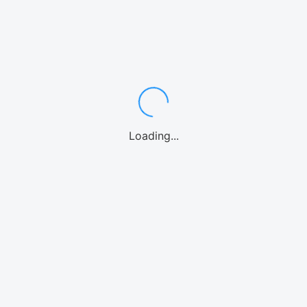
ワゴン・ミニバン7〜8名
中型・SUV
スポーツカー
高級車/外車
10名乗り
レンタカーよくある質問
カテゴリーからアクティビティを選ぶ
シュノーケル
体験ダイビング
パラセーリング
1日観光バス
釣り
ファンダイビング
カヤック
パドルボード
マリンオプション
シーウォーク
Loading...
ウォーターパーク
ホエールウォッチング
海水浴
ストリートカート
クルーズ
エリアからアクティビティを選ぶ
那覇
慶良間諸島
恩納村(青の洞窟)
北部(水納島/瀬底島/本部等)
美ら海水族館
北谷
沖縄中部
糸満
南城市
宮古島
石垣島
北海道
アクティビティよくある質問