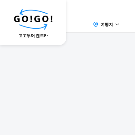
여행지
고고투어 렌트카