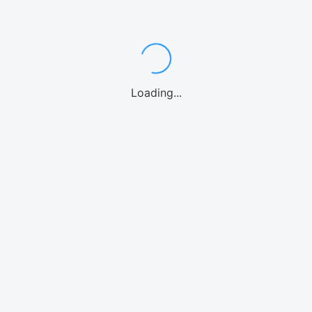
ンダイビング
カヤック
パドルボード
マリンオプション
シーウォーク
ウォーターパー
Loading...
海水族館
北谷
沖縄中部
糸満
南城市
宮古島
石垣島
北海道
リンアクティビティ
モデルプラン
体験
気温・気候
空港