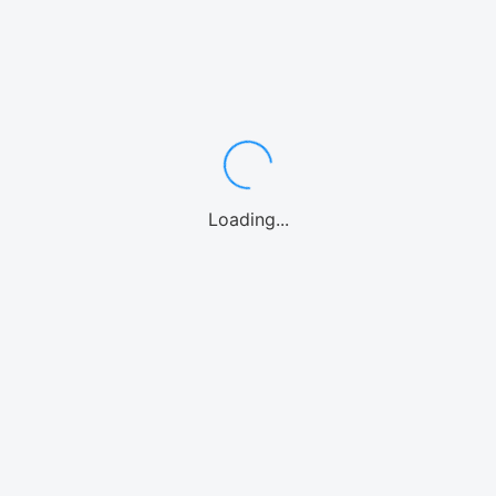
ワゴン・ミニバン7〜8名
中型・SUV
スポーツカー
高級車/外車
10名乗り
レンタカーよくある質問
カテゴリーからアクティビティを選ぶ
シュノーケル
体験ダイビング
パラセーリング
1日観光バス
釣り
ファンダイビング
カヤック
パドルボード
マリンオプション
シーウォーク
Loading...
ウォーターパーク
ホエールウォッチング
海水浴
ストリートカート
クルーズ
エリアからアクティビティを選ぶ
那覇
慶良間諸島
恩納村(青の洞窟)
北部(水納島/瀬底島/本部等)
美ら海水族館
北谷
沖縄中部
糸満
南城市
宮古島
石垣島
北海道
アクティビティよくある質問