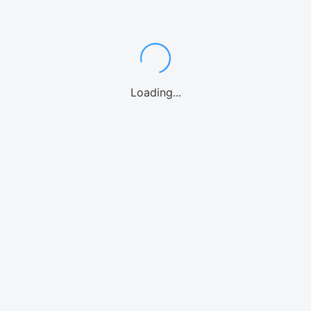
ンダイビング
カヤック
パドルボード
マリンオプション
シーウォーク
ウォーターパー
Loading...
海水族館
北谷
沖縄中部
糸満
南城市
宮古島
石垣島
北海道
リンアクティビティ
モデルプラン
体験
気温・気候
空港