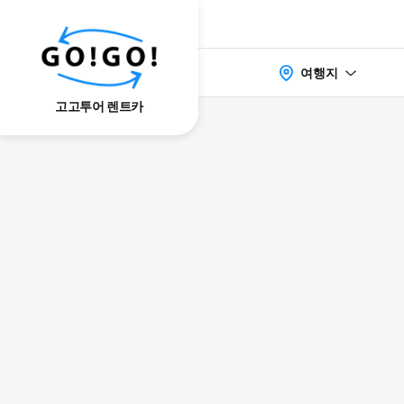
여행지
고고투어 렌트카