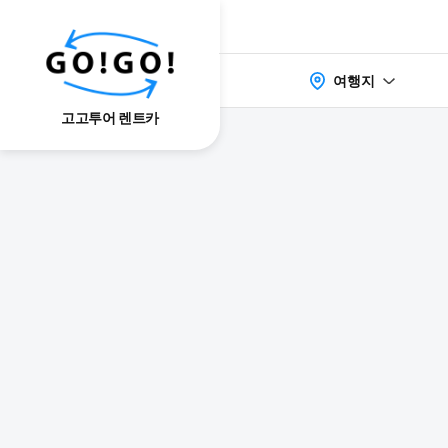
여행지
고고투어 렌트카
検索