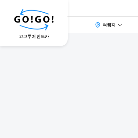
여행지
고고투어 렌트카
検索