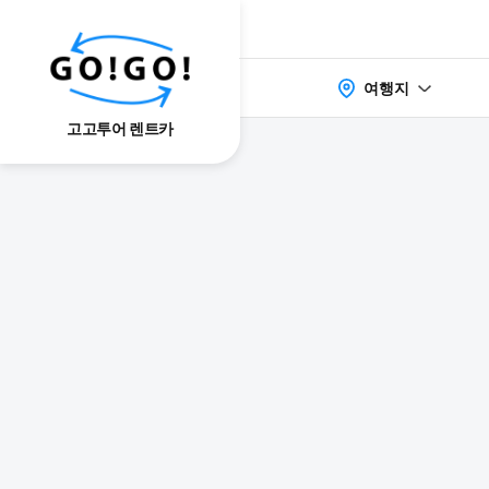
여행지
고고투어 렌트카
検索