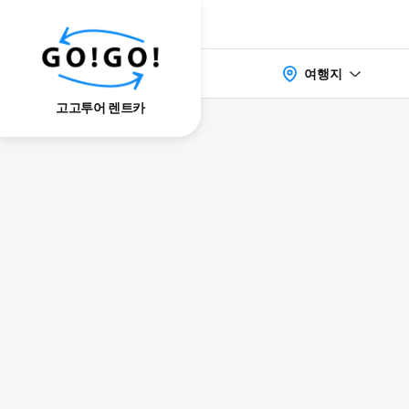
여행지
고고투어 렌트카
検索