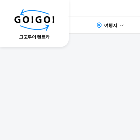
여행지
고고투어 렌트카
検索