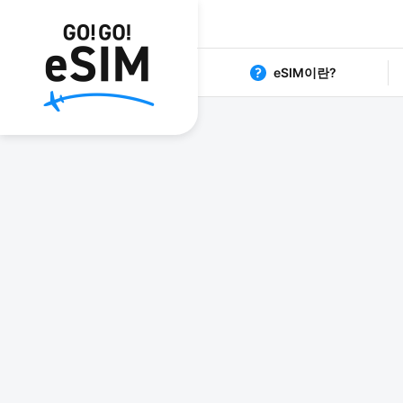
eSIM이란?
1日80円からの格安eSIM G
日本 eS