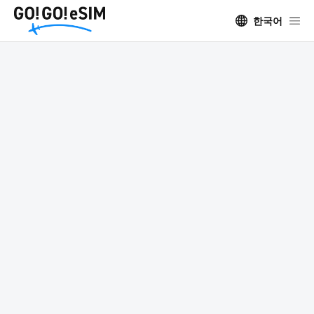
한국어
1日80円からの格安eSIM GO!GO!eSIM
日本 eSIM
GO!GO!ツアー
eSIM
eSIM対応国一覧
日本