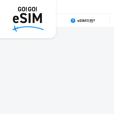
eSIM이란?
1日80円からの格安eSIM G
日本 eS