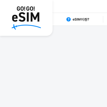
eSIM이란?
1日80円からの格安eSIM G
日本 eS