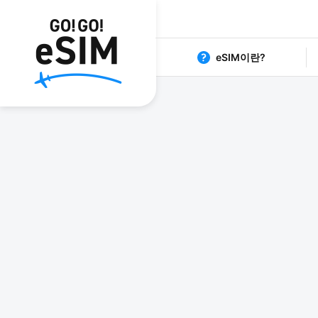
eSIM이란?
1日80円からの格安eSIM G
日本 eS