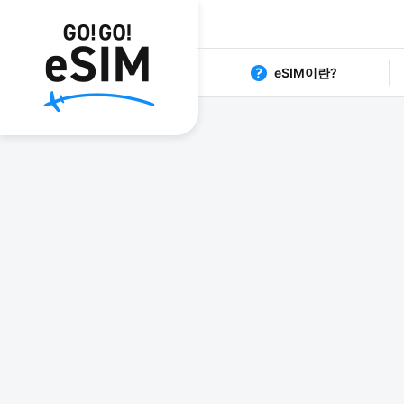
eSIM이란?
1日80円からの格安eSIM G
日本 eS