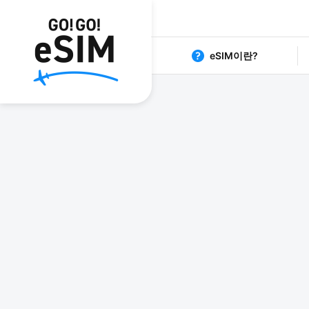
eSIM이란?
1日80円からの格安eSIM G
日本 eS