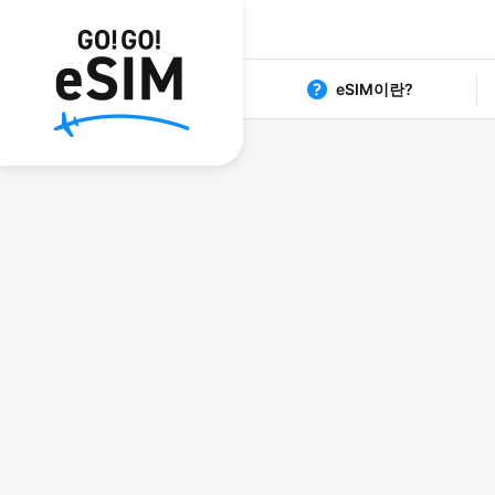
eSIM이란?
1日80円からの格安eSIM G
日本 eS