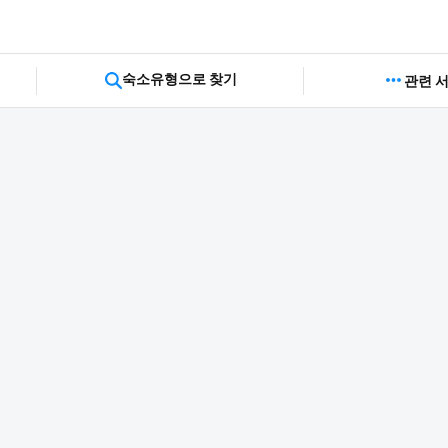
숙소유형으로 찾기
관련 
仙台・中心地 のホテル一覧
検索結果
：
0
件
1
2