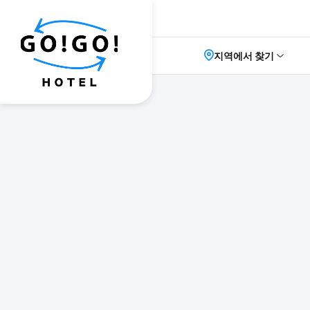
지역에서 찾기
GO!GO!ツアー
ホテル
エリア
日程