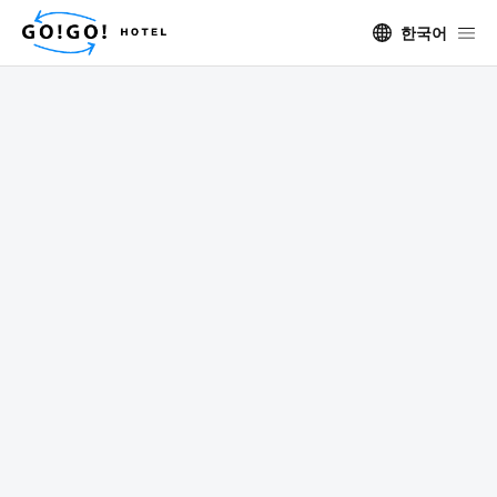
한국어
GO!GO!ツアー
ホテル
エリア
日程
ゲスト