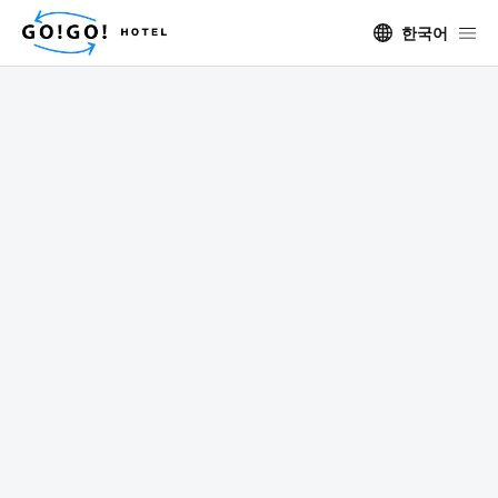
한국어
GO!GO!ツアー
ホテル
エリア
日程
ゲスト