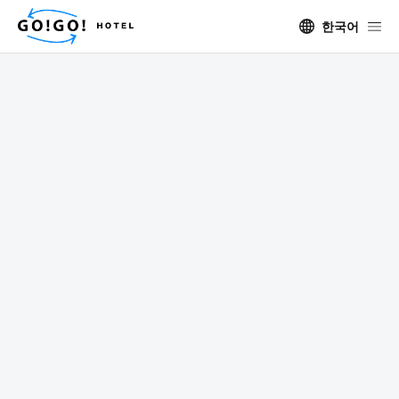
한국어
GO!GO!ツアー
ホテル
エリア
日程
ゲスト