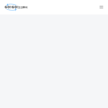
고고투어
格安レンタカー/アクティビティ
予約・検索GO!GO!