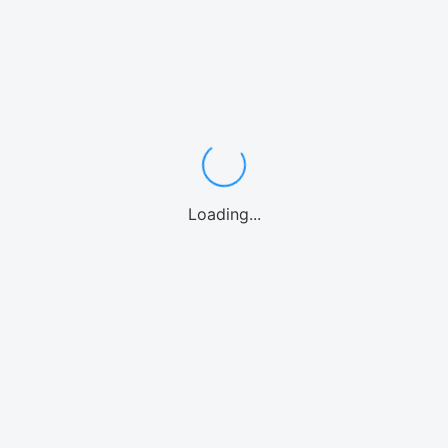
5月
6月
7月
8月
9月
10月
11月
12月
9月の沖縄は、夏の喧騒が一段落し、ビーチ
でのんびり過ごすには最適な季節です。
Loading...