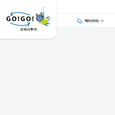
액티비티
오박사투어
1
2
3
7건
개요
스케줄
장소