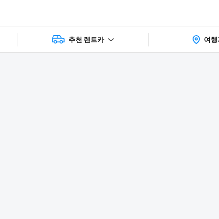
추천 렌트카
여행
상품 및 가
faq
주의사항
리뷰
격 상세