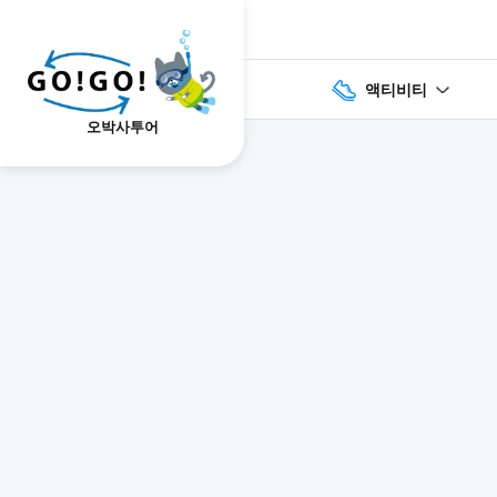
액티비티
오박사투어
1
2
3
7건
개요
스케줄
장소