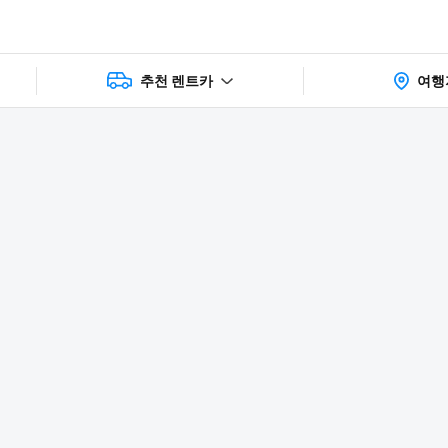
추천 렌트카
여행
상품 및 가
faq
주의사항
리뷰
격 상세