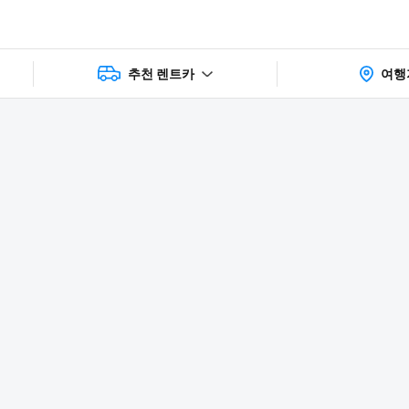
추천 렌트카
여행
상품 및 가
faq
주의사항
리뷰
격 상세