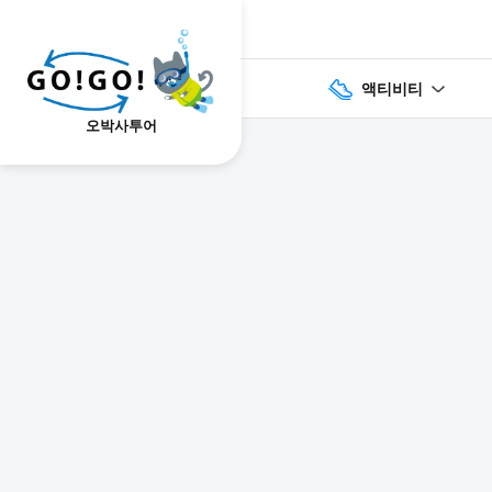
액티비티
오박사투어
1
2
3
7건
개요
스케줄
장소