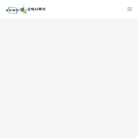
오박사투어
1
2
3
7건
개요
스케줄
장소
상품 및 가격 상세
faq
주의사항
리뷰