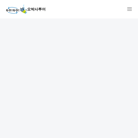
오박사투어
1
2
3
7건
개요
스케줄
장소
상품 및 가격 상세
faq
주의사항
리뷰