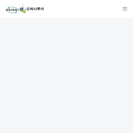
오박사투어
1
2
3
7건
개요
스케줄
장소
상품 및 가격 상세
faq
주의사항
리뷰