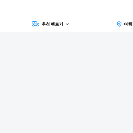
추천 렌트카
여행
상품 및 가
faq
주의사항
리뷰
격 상세