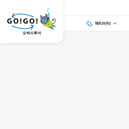
액티비티
오박사투어
1
2
3
7건
개요
스케줄
장소