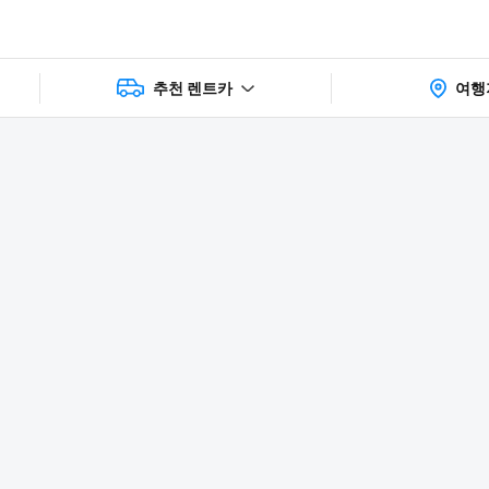
추천 렌트카
여행
상품 및 가
faq
주의사항
리뷰
격 상세