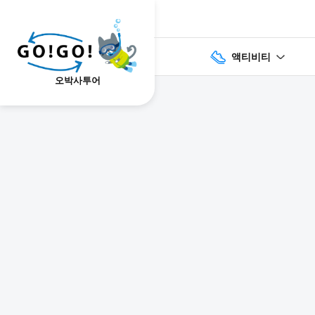
액티비티
오박사투어
1
2
3
7건
개요
스케줄
장소