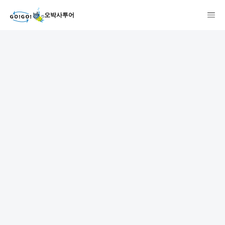
오박사투어
1
2
3
7건
개요
스케줄
장소
상품 및 가격 상세
faq
주의사항
리뷰