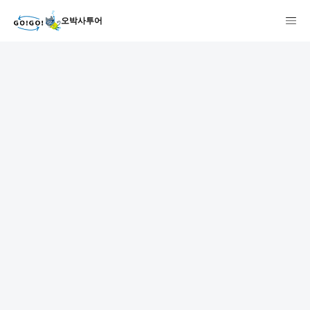
오박사투어
1
2
3
7건
개요
스케줄
장소
상품 및 가격 상세
faq
주의사항
리뷰