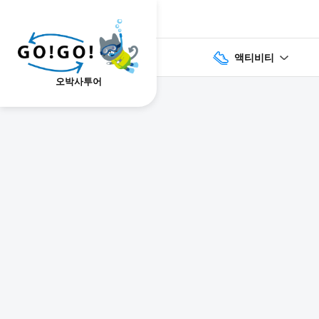
액티비티
오박사투어
1
2
3
7건
개요
스케줄
장소