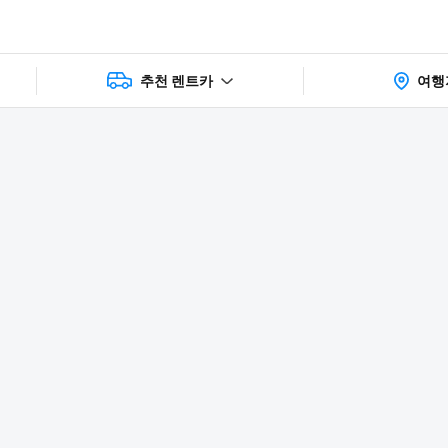
추천 렌트카
여행
상품 및 가
faq
주의사항
리뷰
격 상세