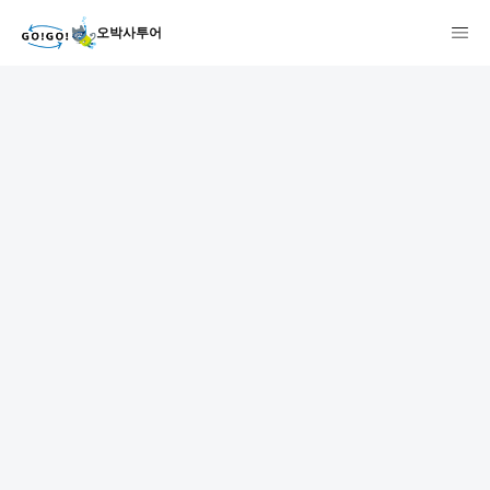
오박사투어
1
2
3
7건
개요
스케줄
장소
상품 및 가격 상세
faq
주의사항
리뷰