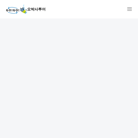
오박사투어
1
2
3
7건
개요
스케줄
장소
상품 및 가격 상세
faq
주의사항
리뷰