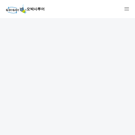
오박사투어
1
2
3
7건
개요
스케줄
장소
상품 및 가격 상세
faq
주의사항
리뷰