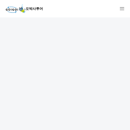
오박사투어
1
2
3
7건
개요
스케줄
장소
상품 및 가격 상세
faq
주의사항
리뷰