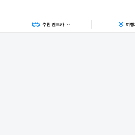
추천 렌트카
여행
상품 및 가
faq
주의사항
리뷰
격 상세