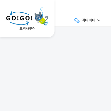
액티비티
오박사투어
1
2
3
7건
개요
스케줄
장소