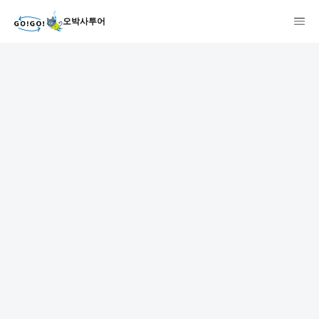
오박사투어
1
2
3
7건
개요
스케줄
장소
상품 및 가격 상세
faq
주의사항
리뷰