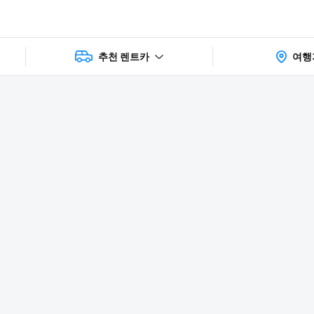
추천 렌트카
여행
상품 및 가
faq
주의사항
리뷰
격 상세