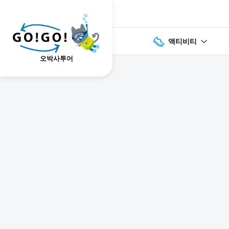
액티비티
오박사투어
1
2
3
7건
개요
스케줄
장소