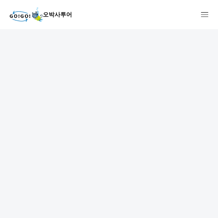
오박사투어
1
2
3
7건
개요
스케줄
장소
상품 및 가격 상세
faq
주의사항
리뷰