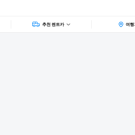
추천 렌트카
여행
상품 및 가
faq
주의사항
리뷰
격 상세