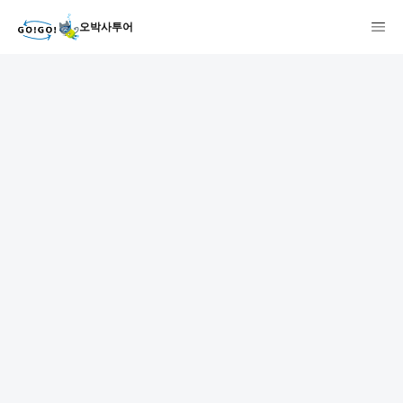
오박사투어
1
2
3
7건
개요
스케줄
장소
상품 및 가격 상세
faq
주의사항
리뷰